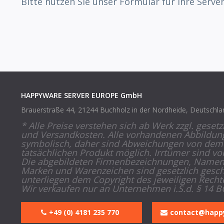
Bitte nutzen Sie unser Formular für Ihre Serve
HAPPYWARE SERVER EUROPE GmbH
Brauerstraße 44, 21244 Buchholz in der Nordheide, Deutschla
* Alle Preise verstehen sich ab Werk zzgl. gesetz
und Versandkosten. Alle vorhandenen Abbildun
symbolisch, daher sind Abweichungen von dem
tatsächlichen Produkt möglich. Irrtümer sind vo
Die abgebildeten Firmenbezeichnungen, Namen
Marken und Warenzeichen sind gesetzlich gesch
unterliegen dem Copyright des jeweiligen Recht
Wir verkaufen nur an Unternehmen i.S.d. § 14 B
+49 (0) 4181 235 770
contact@happ