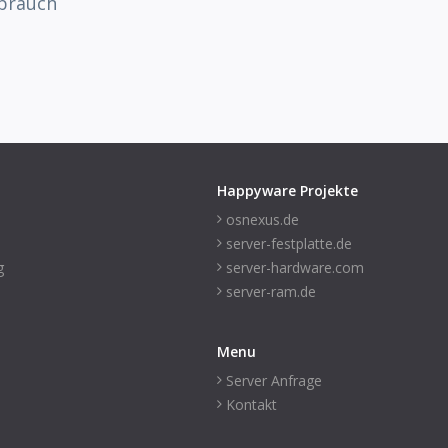
ebrauch
Happyware Projekte
osnexus.de
server-festplatte.de
g
server-hardware.com
server-ram.de
Menu
Server Anfrage
Kontakt