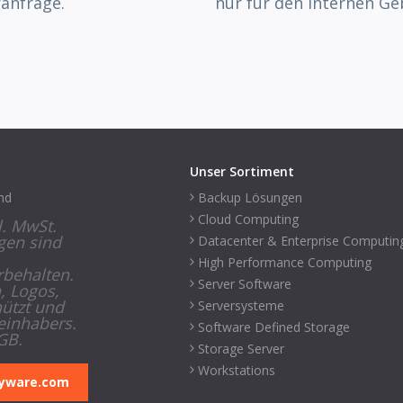
ranfrage.
nur für den internen G
Unser Sortiment
nd
Backup Lösungen
Cloud Computing
l. MwSt.
gen sind
Datacenter & Enterprise Computin
High Performance Computing
rbehalten.
Server Software
, Logos,
ützt und
Serversysteme
einhabers.
Software Defined Storage
GB.
Storage Server
Workstations
yware.com